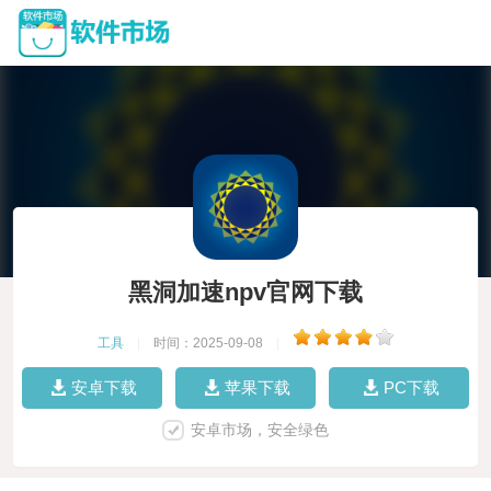
黑洞加速npv官网下载
工具
|
时间：2025-09-08
|
安卓下载
苹果下载
PC下载
安卓市场，安全绿色