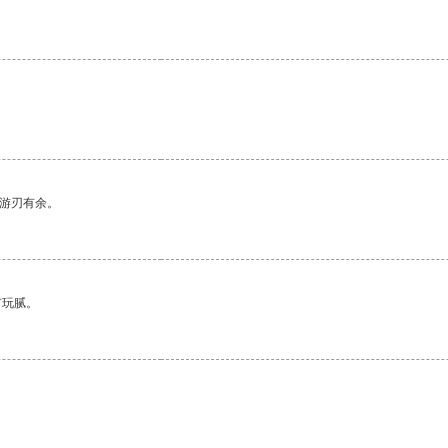
中游刃有余。
有玩腻。